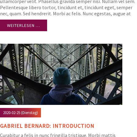
ullamcorper velit. Phasellus gravida semper nisi. Nullam vel sem.
Pellentesque libero tortor, tincidunt et, tincidunt eget, semper
nec, quam. Sed hendrerit. Morbi ac felis. Nunc egestas, augue at
pellentesque laoreet.
WEITERLESEN …
2020-02-25
(Dienstag)
GABRIEL BERNARD: INTRODUCTION
Curabitur a felis in nunc fringilla tristique. Morbi mattis