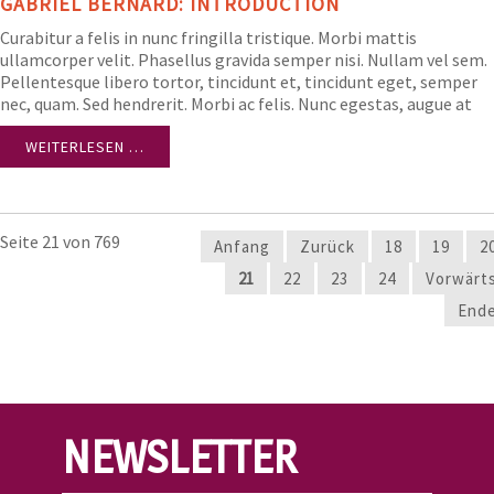
GABRIEL BERNARD: INTRODUCTION
Curabitur a felis in nunc fringilla tristique. Morbi mattis
ullamcorper velit. Phasellus gravida semper nisi. Nullam vel sem.
Pellentesque libero tortor, tincidunt et, tincidunt eget, semper
nec, quam. Sed hendrerit. Morbi ac felis. Nunc egestas, augue at
pellentesque laoreet.
WEITERLESEN …
Seite 21 von 769
Anfang
Zurück
18
19
2
21
22
23
24
Vorwärt
End
NEWSLETTER