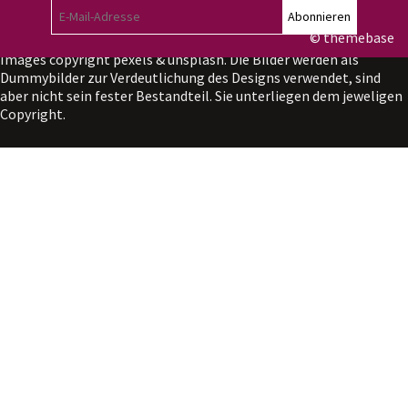
Abonnieren
Kontakt
|
Impressum
|
Anmelden
© themebase
Images copyright
pexels
&
unsplash
. Die Bilder werden als
Dummybilder zur Verdeutlichung des Designs verwendet, sind
aber nicht sein fester Bestandteil. Sie unterliegen dem jeweligen
Copyright.