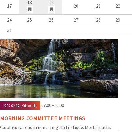
18
19
17
20
21
22
24
25
26
27
28
29
31
07:00–10:00
2020-02-12
(Mittwoch)
MORNING COMMITTEE MEETINGS
Curabitur a felis in nunc fringilla tristique. Morbi mattis