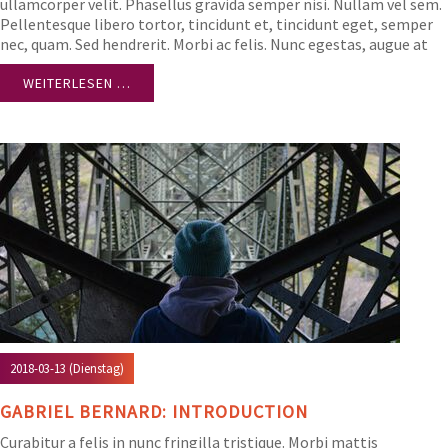
ullamcorper velit. Phasellus gravida semper nisi. Nullam vel sem.
Pellentesque libero tortor, tincidunt et, tincidunt eget, semper
nec, quam. Sed hendrerit. Morbi ac felis. Nunc egestas, augue at
pellentesque laoreet.
WEITERLESEN …
2018-03-13
(Dienstag)
GABRIEL BERNARD: INTRODUCTION
Curabitur a felis in nunc fringilla tristique. Morbi mattis