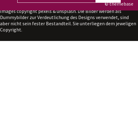
Kontakt
|
Impressum
|
Anmelden
© themebase
Images copyright
pexels
&
unsplash
. Die Bilder werden als
Dummybilder zur Verdeutlichung des Designs verwendet, sind
aber nicht sein fester Bestandteil. Sie unterliegen dem jeweligen
Copyright.