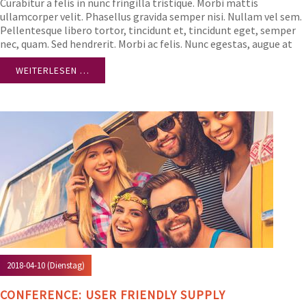
Curabitur a felis in nunc fringilla tristique. Morbi mattis
ullamcorper velit. Phasellus gravida semper nisi. Nullam vel sem.
Pellentesque libero tortor, tincidunt et, tincidunt eget, semper
nec, quam. Sed hendrerit. Morbi ac felis. Nunc egestas, augue at
pellentesque laoreet.
WEITERLESEN …
2018-04-10
(Dienstag)
CONFERENCE: USER FRIENDLY SUPPLY