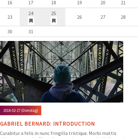
16
17
18
19
20
21
24
25
23
26
27
28
30
31
2018-02-27
(Dienstag)
GABRIEL BERNARD: INTRODUCTION
Curabitur a felis in nunc fringilla tristique. Morbi mattis