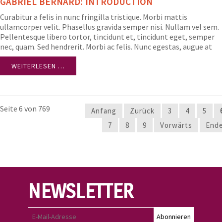
GABRIEL BERNARD: INTRODUCTION
Curabitur a felis in nunc fringilla tristique. Morbi mattis
ullamcorper velit. Phasellus gravida semper nisi. Nullam vel sem.
Pellentesque libero tortor, tincidunt et, tincidunt eget, semper
nec, quam. Sed hendrerit. Morbi ac felis. Nunc egestas, augue at
pellentesque laoreet.
WEITERLESEN …
Seite 6 von 769
Anfang
Zurück
3
4
5
7
8
9
Vorwärts
End
NEWSLETTER
Abonnieren